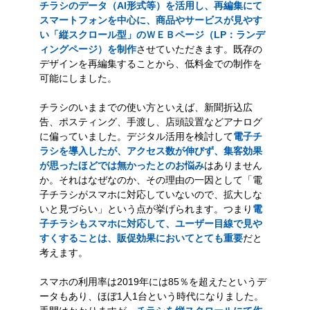
チラシのデータ（AI形式等）を活用し、再編集にて
スマートフォンを中心に、商品やサービスが見やす
い「縦スクロール型」のＷＥＢページ（LP：ランデ
ィングページ）を制作
させていただきます。既存の
デザインを再編集することから、低料金での制作を
可能にしました。
チラシのいままでの使い方といえば、新聞折込広
告、ポスティング、手渡し、店頭設置などアナログ
に偏っていました。デジタル活用を検討して
電子チ
ラシを導入したが、アクセス数が伸びず、集客効果
が思ったほどでは無かったとのお悩み
はありません
か。それはなぜなのか、その理由の一因として「電
子チラシがスマホに対応していないので、拡大しな
いと見づらい」という点が挙げられます。つまり
電
子チラシもスマホに対応して、ユーザー目線で見や
すくすることは、販促効果においてとても重要
だと
考えます。
スマホの利用率は2019年には85％を超えたというデ
ータもあり、ほぼ1人1台という時代になりました。