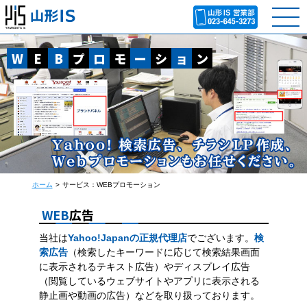
W
E
B
プ
ロ
モ
ー
シ
ョ
ン
ホーム
サービス：WEBプロモーション
WEB
広告
当社は
Yahoo!Japanの正規代理店
でございます。
検
索広告
（検索したキーワードに応じて検索結果画面
に表示されるテキスト広告）やディスプレイ広告
（閲覧しているウェブサイトやアプリに表示される
静止画や動画の広告）などを取り扱っております。